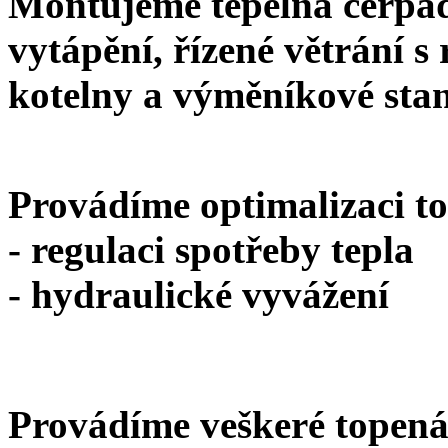
Montujeme tepelná čerpadl
vytápění, ří
zené větrání s
kotelny a výměníkové stan
Provádíme optimalizaci t
- regulaci spotřeby tepla
- hydraulické vyvážení
Provádíme veškeré topená