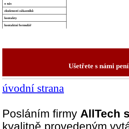
o nás
zkušenosti zákazníků
kontakty
kontaktní formulář
Ušetřete s námi pení
úvodní strana
Posláním firmy
AllTech s
kvalitně provedeným vyt