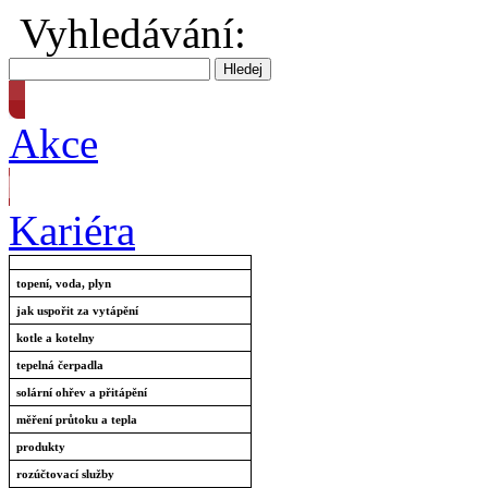
Vyhledávání:
Akce
Kariéra
topení, voda, plyn
jak uspořit za vytápění
kotle a kotelny
tepelná čerpadla
solární ohřev a přitápění
měření průtoku a tepla
produkty
rozúčtovací služby